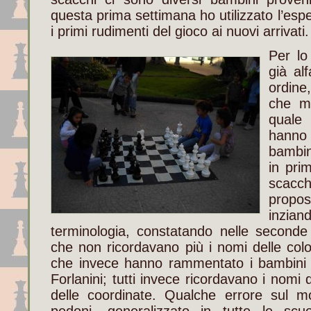
questa prima settimana ho utilizzato l’esp
i primi rudimenti del gioco ai nuovi arrivati.
Per lo
già al
ordine
che mi
quale
hanno 
bambin
in pri
scacc
propost
inzi
terminologia, constatando nelle seconde
che non ricordavano più i nomi delle col
che invece hanno rammentato i bambini d
Forlanini; tutti invece ricordavano i nomi 
delle coordinate. Qualche errore sul m
pedoni, generalizzato in tutte le scu