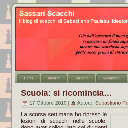
Home
Aforismi
Chi sono
Recensioni
Scuola: si ricomincia…
17 Ottobre 2010 |
Autore:
Sebastiano P
La scorsa settimana ho ripreso le
lezioni di scacchi nelle scuole,
dopo aver colloquiato coi dirigenti