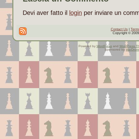
Devi aver fatto il
login
per inviare un com
Contact Us
|
Terms
Copyright © 2009 
Powered by
WordPress
and
WordPress T
Sponsored by
WarDrom