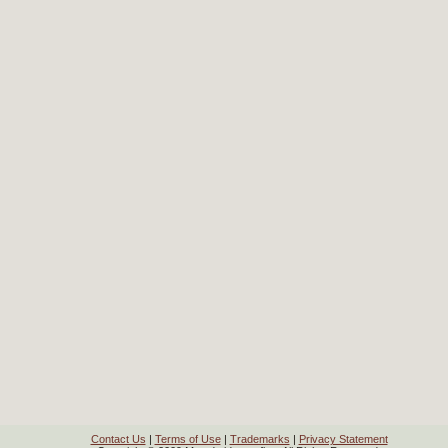
Contact Us
|
Terms of Use
|
Trademarks
|
Privacy Statement