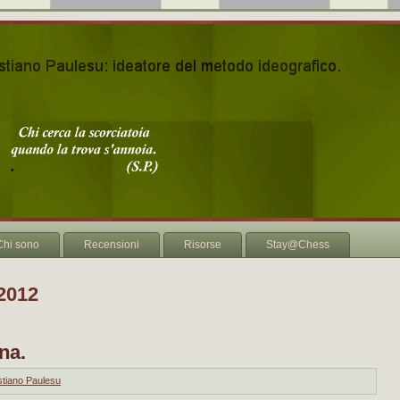
Chi sono
Recensioni
Risorse
Stay@Chess
 2012
na.
tiano Paulesu