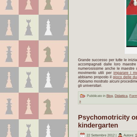
Grande successo per tutte le iniziat
accompagnati dalle loro maestre 
numerosissime anche le maestre di
movimento utili per
imparare i m
abbiamo proposto il
gioco delle d
Abbiamo mostrato alcuni procedimenti
gli universitari.
Pubblicato in
Blog
,
Didattica
,
Form
»
Psychomotricity on
kindergarten
22 Settembre 2012 |
Autore:
S