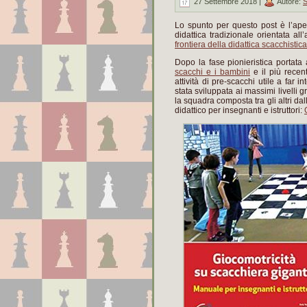
27 Settembre 2018 |
Autore:
S
Lo spunto per questo post è l’aperto
didattica tradizionale orientata a
frontiera della didattica scacchistica
Dopo la fase pionieristica portata 
scacchi e i bambini
e il più rece
attività di pre-scacchi utile a far i
stata sviluppata ai massimi livelli gr
la squadra composta tra gli altri da
didattico per insegnanti e istruttori: