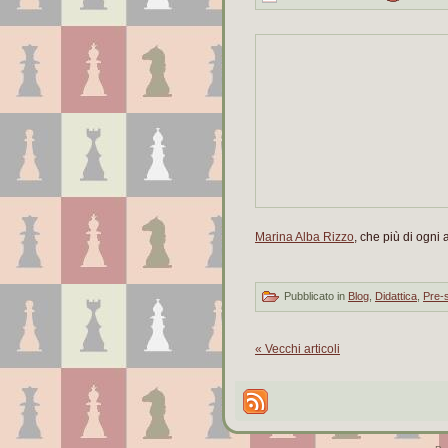
Marina Alba Rizzo
, che più di ogni 
Pubblicato in
Blog
,
Didattica
,
Pre-s
« Vecchi articoli