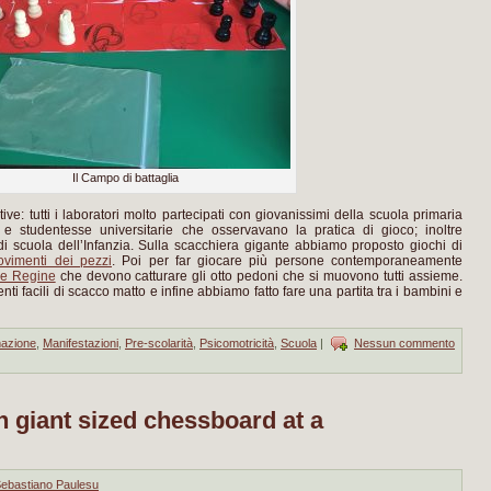
Il Campo di battaglia
ive: tutti i laboratori molto partecipati con giovanissimi della scuola primaria
e studentesse universitarie che osservavano la pratica di gioco; inoltre
 scuola dell’Infanzia. Sulla scacchiera gigante abbiamo proposto giochi di
ovimenti dei pezzi
. Poi per far giocare più persone contemporaneamente
ue Regine
che devono catturare gli otto pedoni che si muovono tutti assieme.
 facili di scacco matto e infine abbiamo fatto fare una partita tra i bambini e
azione
,
Manifestazioni
,
Pre-scolarità
,
Psicomotricità
,
Scuola
|
Nessun commento
 giant sized chessboard at a
ebastiano Paulesu