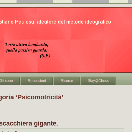
Chi sono
Recensioni
Risorse
Stay@Chess
goria ‘Psicomotricità’
scacchiera gigante.