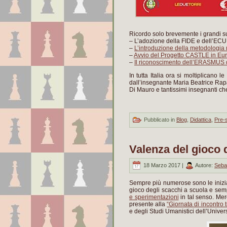
Ricordo solo brevemente i grandi su
– L’adozione della FIDE e dell’ECU 
–
L’introduzione della metodologia 
–
Avvio del Progetto CASTLE in Eu
–
Il riconoscimento dell’ERASMUS di
In tutta Italia ora si moltiplicano le
dall’insegnante Maria Beatrice Rap
Di Mauro e tantissimi insegnanti che
Pubblicato in
Blog
,
Didattica
,
Pre-s
Valenza del gioco 
18 Marzo 2017 |
Autore:
Seba
Sempre più numerose sono le inizi
gioco degli scacchi a scuola e se
e sperimentazioni
in tal senso. Merc
presente alla
“Giornata di incontro 
e degli Studi Umanistici dell’Universi