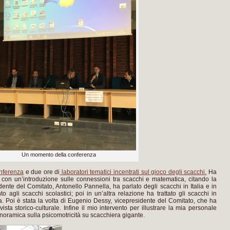
Un momento della conferenza
nferenza
e due ore di
laboratori tematici incentrati sul gioco degli scacchi.
Ha
li con un’introduzione sulle connessioni tra scacchi e matematica, citando la
dente del Comitato, Antonello Pannella, ha parlato degli scacchi in Italia e in
o agli scacchi scolastici; poi in un’altra relazione ha trattato gli scacchi in
a. Poi è stata la volta di Eugenio Dessy, vicepresidente del Comitato, che ha
ista storico-culturale. Infine il mio intervento per illustrare la mia personale
noramica sulla psicomotricità su scacchiera gigante.