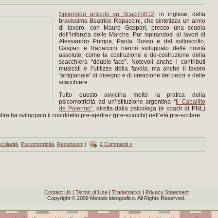
Splendido articolo su Scacchi012
, in inglese, della
bravissima Beatrice Rapaccini, che sintetizza un anno
di lavoro, con Mauro Gaspari, presso una scuola
dell’infanzia delle Marche. Pur ispirandosi ai lavori di
Alessandro Pompa, Paola Russo e del sottoscritto,
Gaspari e Rapaccini hanno sviluppato delle novità
assolute, come la costruzione e de-costruzione della
scacchiera “double-face”. Notevoli anche i contributi
musicali e l’utilizzo della favola, ma anche il lavoro
“artigianale” di disegno e di creazione dei pezzi e delle
scacchiere.
Tutto questo avvicina molto la pratica della
psicomotricità ad un’istituzione argentina “
Il Caballito
de Palermo”
, diretta dalla psicologa (e coach di PNL)
altra ha sviluppato il cosiddetto pre-ajedrez (pre-scacchi) nell’età pre-scolare.
colarità
,
Psicomotricità
,
Recensioni
|
2 Commenti »
Contact Us
|
Terms of Use
|
Trademarks
|
Privacy Statement
Copyright © 2009 Metodo ideografico. All Rights Reserved.