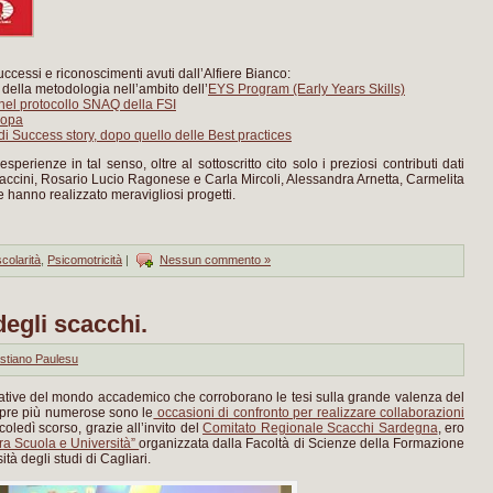
ccessi e riconoscimenti avuti dall’Alfiere Bianco:
della metodologia nell’ambito dell’
EYS Program (Early Years Skills)
nel protocollo SNAQ della FSI
ropa
 Success story, dopo quello delle Best practices
 esperienze in tal senso, oltre al sottoscritto cito solo i preziosi contributi dati
accini, Rosario Lucio Ragonese e Carla Mircoli, Alessandra Arnetta, Carmelita
 hanno realizzato meravigliosi progetti.
colarità
,
Psicomotricità
|
Nessun commento »
degli scacchi.
stiano Paulesu
ative del mondo accademico che corroborano le tesi sulla grande valenza del
mpre più numerose sono le
occasioni di confronto per realizzare collaborazioni
oledì scorso, grazie all’invito del
Comitato Regionale Scacchi Sardegna
, ero
tra Scuola e Università”
organizzata dalla Facoltà di Scienze della Formazione
tà degli studi di Cagliari.