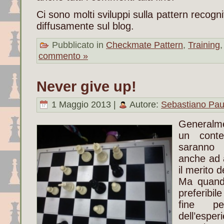
Ci sono molti sviluppi sulla pattern recogn
diffusamente sul blog.
Pubblicato in
Checkmate Pattern
,
Training
commento »
Never give up!
1 Maggio 2013 |
Autore:
Sebastiano Pau
Generalme
un cont
saranno 
anche ad 
il merito 
Ma quando
preferibil
fine p
dell’esper