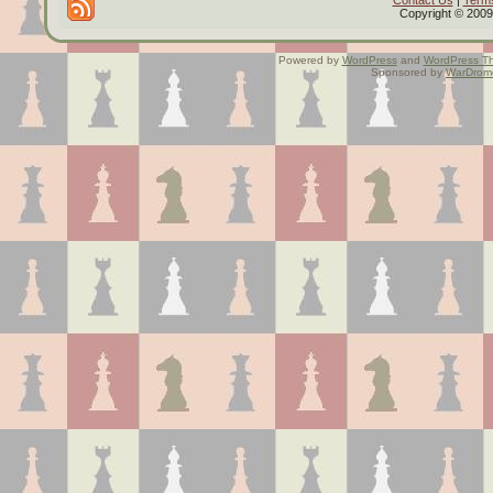
Contact Us
|
Terms
Copyright © 2009 
Powered by
WordPress
and
WordPress T
Sponsored by
WarDrom