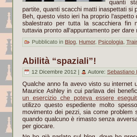
quanti sta
partite, quanti scacchi matti inaspettati 
Beh, questo visto ieri ha proprio l’aspetto 
sbalestrato per tutta la scacchiera fin
tuttavia pronto all’appuntamento per dare 
Pubblicato in
Blog
,
Humor
,
Psicologia
,
Trai
Abilità “spaziali”!
12 Dicembre 2012 |
Autore:
Sebastiano 
Qualche anno fa avevo visto su internet 
Maurice Ashley in cui parlava dei benefi
un esercizio che poteva essere esegui
utilizzo questo espediente molto spesso
movimento dei pezzi, sia come problem so
quando qualcuno è rimasto senza avversari
per giocare.
Ne ho già parlato sul blog, dove ho pres