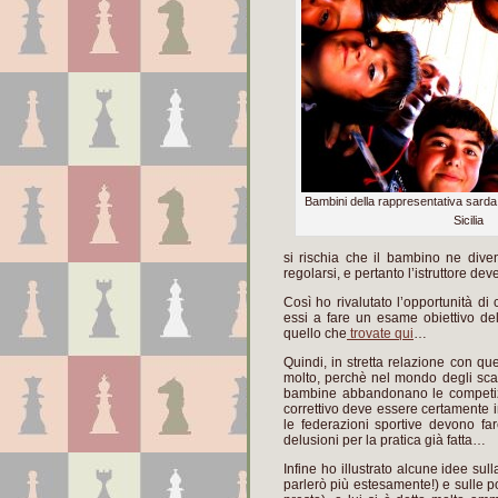
Bambini della rappresentativa sarda 
Sicilia
si rischia che il bambino ne diven
regolarsi, e pertanto l’istruttore d
Così ho rivalutato l’opportunità di 
essi a fare un esame obiettivo del
quello che
trovate qui
…
Quindi, in stretta relazione con q
molto, perchè nel mondo degli scacc
bambine abbandonano le competizioni
correttivo deve essere certamente i
le federazioni sportive devono f
delusioni per la pratica già fatta…
Infine ho illustrato alcune idee su
parlerò più estesamente!) e sulle po