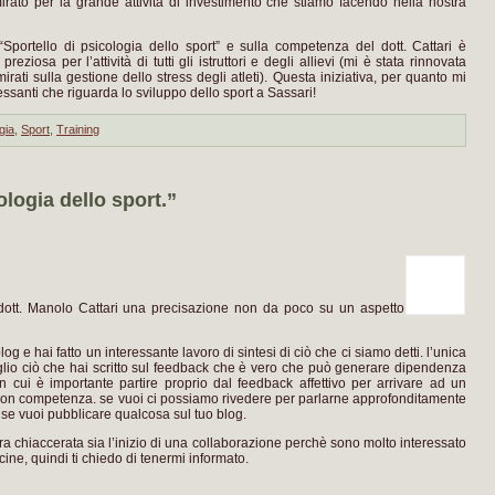
mirato per la grande attività di investimento che stiamo facendo nella nostra
“Sportello di psicologia dello sport” e sulla competenza del dott. Cattari è
reziosa per l’attività di tutti gli istruttori e degli allievi (mi è stata rinnovata
irati sulla gestione dello stress degli atleti). Questa iniziativa, per quanto mi
essanti che riguarda lo sviluppo dello sport a Sassari!
gia
,
Sport
,
Training
ogia dello sport.”
l dott. Manolo Cattari una precisazione non da poco su un aspetto
log e hai fatto un interessante lavoro di sintesi di ciò che ci siamo detti. l’unica
lio ciò che hai scritto sul feedback che è vero che può generare dipendenza
in cui è importante partire proprio dal feedback affettivo per arrivare ad un
 con competenza. se vuoi ci possiamo rivedere per parlarne approfonditamente
 se vuoi pubblicare qualcosa sul tuo blog.
 chiaccerata sia l’inizio di una collaborazione perchè sono molto interessato
icine, quindi ti chiedo di tenermi informato.