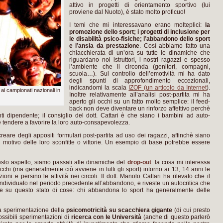
attivo in progetti di orientamento sportivo (lui
proviene dal Nuoto), è stato molto proficuo!
I temi che mi interessavano erano molteplici:
la
promozione dello sport; i progetti di inclusione per
le disabilità psico-fisiche; l’abbandono dello sport
e l’ansia da prestazione
. Così abbiamo fatto una
chiacchierata di un’ora su tutte le dinamiche che
riguardano noi istruttori, i nostri ragazzi e spesso
l’ambiente che li circonda (genitori, compagni,
scuola…). Sul controllo dell’emotività mi ha dato
degli spunti di approfondimento eccezionali,
indicandomi la scala
IZOF (un articolo da Internet
).
ai campionati nazionali in
Inoltre relativamente all’analisi post-partita mi ha
aperto gli occhi su un fatto molto semplice: il feed-
back non deve diventare un rinforzo affettivo perchè
ti dipendente; il consiglio del dott. Cattari è che siano i bambini ad auto-
eve tendere a favorire la loro auto-consapevolezza.
creare degli appositi formulari post-partita ad uso dei ragazzi, affinchè siano
 motivo delle loro sconfitte o vittorie. Un esempio di base potrebbe essere
uesto aspetto, siamo passati alle dinamiche del
drop-out
: la cosa mi interessa
hi (ma generalmente ciò avviene in tutti gli sport) intorno ai 13, 14 anni le
 e persino le attività nei circoli. Il dott. Manolo Cattari ha rilevato che il
ndividuato nel periodo precedente all’abbandono, e riveste un’autocritica che
are su questo stato di cose: chi abbandona lo sport ha generalmente delle
lla sperimentazione della
psicomotricità su scacchiera gigante
(di cui presto
ssibili sperimentazioni di
ricerca con le Università
(anche di questo parlerò