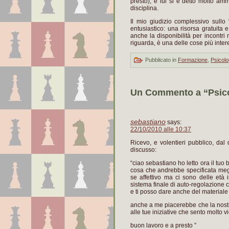
presto), e lui si è detto molto am
disciplina.
Il mio giudizio complessivo sullo 
entusiastico: una risorsa gratuita e p
anche la disponibilità per incontri m
riguarda, è una delle cose più inter
Pubblicato in
Formazione
,
Psicolo
Un Commento a “Psicol
sebastiano
says:
22/10/2010 alle 10:37
Ricevo, e volentieri pubblico, da
discusso:
“ciao sebastiano ho letto ora il tuo b
cosa che andrebbe specificata meg
se affettivo ma ci sono delle età 
sistema finale di auto-regolazione
e ti posso dare anche del materiale
anche a me piacerebbe che la nostra
alle tue iniziative che sento molto v
buon lavoro e a presto ”