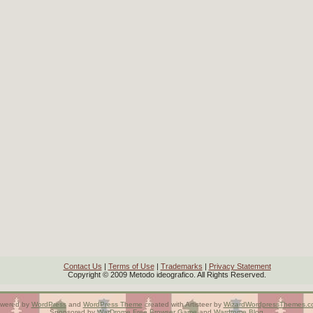
Contact Us
|
Terms of Use
|
Trademarks
|
Privacy Statement
Copyright © 2009 Metodo ideografico. All Rights Reserved.
wered by
WordPress
and
WordPress Theme
created with Artisteer by
WizardWordpressThemes.c
Sponsored by
WarDrome
Free Browser Game
and
Wardrome Blog