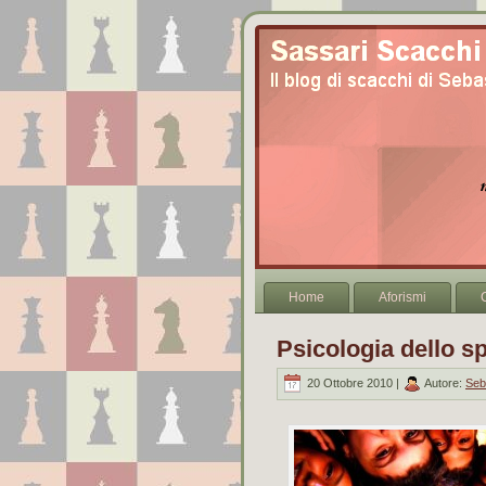
Home
Aforismi
Psicologia dello sp
20 Ottobre 2010 |
Autore:
Seb