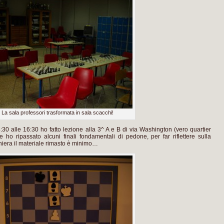
La sala professori trasformata in sala scacchi!
30 alle 16:30 ho fatto lezione alla 3^ A e B di via Washington (vero quartier
e ho ripassato alcuni finali fondamentali di pedone, per far riflettere sulla
hiera il materiale rimasto è minimo…