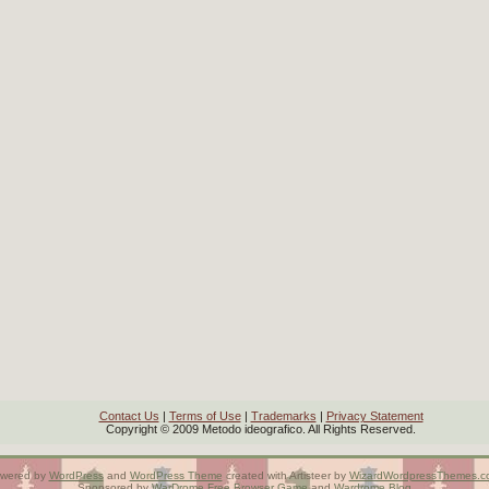
Contact Us
|
Terms of Use
|
Trademarks
|
Privacy Statement
Copyright © 2009 Metodo ideografico. All Rights Reserved.
wered by
WordPress
and
WordPress Theme
created with Artisteer by
WizardWordpressThemes.c
Sponsored by
WarDrome
Free Browser Game
and
Wardrome Blog