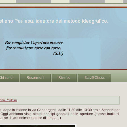
Chi sono
Recensioni
Risorse
Stay@Chess
iano Paulesu
na: dopo la lezione in via Gennargentu dalle 11:30 alle 13:30 ero a Sennori per
. Oggi abbiamo visto alcuni principi generali delle aperture (mosse inutili di
mosse disarmoniche; perdite di tempo…)