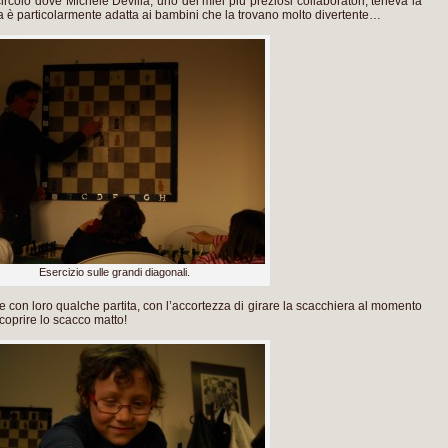
ircolo dove Michele Devilla, uno dei miei più preziosi collaboratori, teneva la
a è particolarmente adatta ai bambini che la trovano molto divertente…
Esercizio sulle grandi diagonali.
are con loro qualche partita, con l’accortezza di girare la scacchiera al momento
scoprire lo scacco matto!