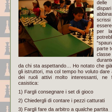
delle
dispa
abbina
scriss
essere
per l
pot
“spaur
parte t
classe
durant
da chi sta aspettando… Ho notato che già
gli istruttori, ma col tempo ho voluto dare
dei ruoli attivi molto interessanti, n
casistica:
1) Fargli consegnare i set di gioco
2) Chiedergli di contare i pezzi catturati
3) Fargli fare da arbitro a qualche partita