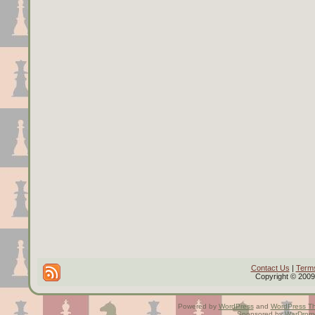
Contact Us
|
Terms
Copyright © 2009 
Powered by
WordPress
and
WordPress T
Sponsored by
WarDrom