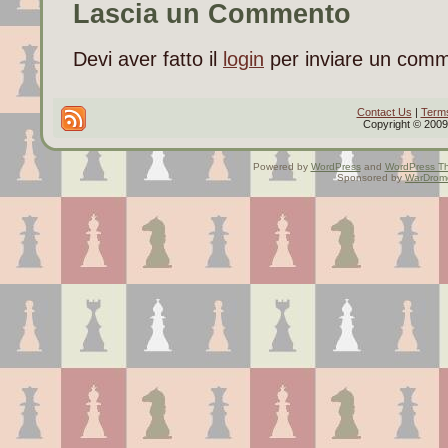
Lascia un Commento
Devi aver fatto il
login
per inviare un com
Contact Us
|
Terms
Copyright © 2009 
Powered by
WordPress
and
WordPress T
Sponsored by
WarDrom