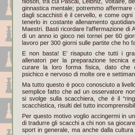
filosofi, tra cui Pascal, Leibniz, Voltaire, 
ginnastica mentale; potremmo affermare 
dagli scacchisti è il cervello, e come ogn
tenerlo in costante allenamento quotidia
Maestri. Basti ricordare l’affermazione di 
di un anno io gioco nei tornei per 60 gior
lavoro per 300 giorni sulle partite che ho fa
E non basta! E’ risaputo che tutti i gr
allenatori per la preparazione tecnica 
curare la loro forma fisica, dato che
psichico e nervoso di molte ore e settiman
Ma tutto questo è poco conosciuto a livello
semplice fatto che ad un osservatore non 
si svolge sulla scacchiera, che è il “ring
scacchistica, risulti del tutto incomprensibi
Per questo motivo voglio accingermi in u
di tradurre gli scacchi a chi non sa giocare
sport in generale, ma anche dalla cultura u