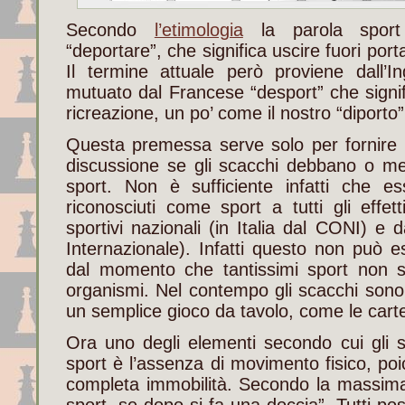
Secondo
l’etimologia
la parola sport 
“deportare”, che significa uscire fuori porta
Il termine attuale però proviene dall’
mutuato dal Francese “desport” che signif
ricreazione, un po’ come il nostro “diporto”
Questa premessa serve solo per fornire a
discussione se gli scacchi debbano o me
sport. Non è sufficiente infatti che 
riconosciuti come sport a tutti gli effett
sportivi nazionali (in Italia dal CONI) e
Internazionale). Infatti questo non può es
dal momento che tantissimi sport non so
organismi. Nel contempo gli scacchi sono
un semplice gioco da tavolo, come le carte,
Ora uno degli elementi secondo cui gli 
sport è l’assenza di movimento fisico, poi
completa immobilità. Secondo la massima
sport, se dopo si fa una doccia”. Tutti po