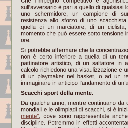
Che l’impegno competitivo e agonistic
sull’avversario è pari a quello di qualsiasi 
uno schermidore, un campione di su
resistenza allo sforzo di uno scacchist
quella di un marciatore, di un ciclista
momento che può essere sotto tensione in
ore.
Si potrebbe affermare che la concentrazion
non è certo inferiore a quella di un ten
pattinatore artistico, di un saltatore in 
calcolo richiedono una visaulizzazione e un
di un playmaker nel basket, o ad un reg
immaginare in anticipo l’andamento di un’
Scacchi sport della mente.
Da qualche anno, mentre continuano da ol
mondiali e le olimpiadi di scacchi, si è iniz
mente”
, dove sono rappresentate anche
discipline. Potremmo in effetti accontentar