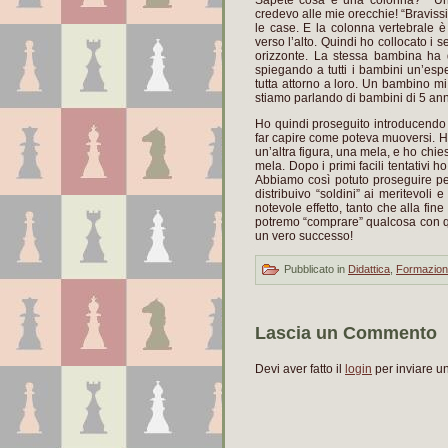
Sapete cosa è una colonna?” “Una
credevo alle mie orecchie! “Braviss
le case. E la colonna vertebrale è
verso l’alto. Quindi ho collocato i
orizzonte. La stessa bambina ha d
spiegando a tutti i bambini un’esp
tutta attorno a loro. Un bambino mi
stiamo parlando di bambini di 5 ann
Ho quindi proseguito introducendo il
far capire come poteva muoversi. Ho
un’altra figura, una mela, e ho chi
mela. Dopo i primi facili tentativi h
Abbiamo così potuto proseguire per
distribuivo “soldini” ai meritevoli 
notevole effetto, tanto che alla fin
potremo “comprare” qualcosa con que
un vero successo!
Pubblicato in
Didattica
,
Formazio
Lascia un Commento
Devi aver fatto il
login
per inviare 