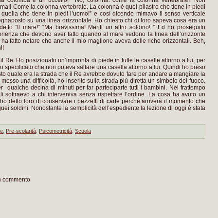
 colomba è un uccello!” “No, colonna: come la colonna vertebrale!” Non
ima!! Come la colonna vertebrale. La colonna è quel pilastro che tiene in piedi
 quella che tiene in piedi l’uomo!” e così dicendo mimavo il senso verticale
 segnaposto su una linea orizzontale. Ho chiesto chi di loro sapeva cosa era un
etto “Il mare!” “Ma bravissima! Meriti un altro soldino! ” Ed ho proseguito
erienza che devono aver fatto quando al mare vedono la linea dell’orizzonte
 ha fatto notare che anche il mio maglione aveva delle riche orizzontali. Beh,
i!
 Re. Ho posizionato un’impronta di piede in tutte le caselle attorno a lui, per
 specificato che non poteva saltare una casella attorno a lui. Quindi ho preso
esto quale era la strada che il Re avrebbe dovuto fare per andare a mangiare la
o messo una difficoltà, ho inserito sulla strada più diretta un simbolo del fuoco.
 qualche decina di minuti per far parteciparte tutti i bambini. Nel frattempo
e li sottraevo a chi interveniva senza rispettare l’ordine. La cosa ha avuto un
e ho detto loro di conservare i pezzetti di carte perché arriverà il momento che
i soldini. Nonostante la semplicità dell’espediente la lezione di oggi è stata
ne
,
Pre-scolarità
,
Psicomotricità
,
Scuola
un commento