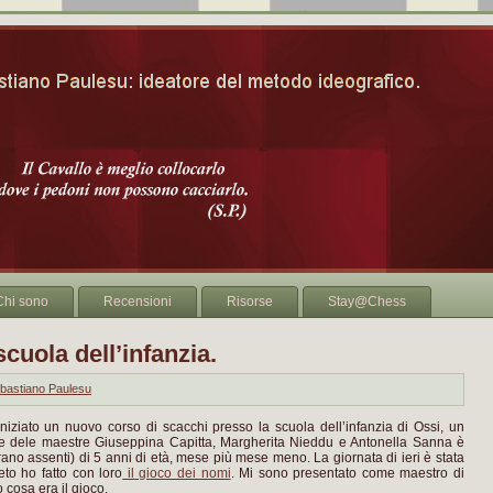
Chi sono
Recensioni
Risorse
Stay@Chess
scuola dell’infanzia.
bastiano Paulesu
iniziato un nuovo corso di scacchi presso la scuola dell’infanzia di Ossi, un
se dele maestre Giuseppina Capitta, Margherita Nieddu e Antonella Sanna è
ano assenti) di 5 anni di età, mese più mese meno. La giornata di ieri è stata
to ho fatto con loro
il gioco dei nomi
. Mi sono presentato come maestro di
 cosa era il gioco.