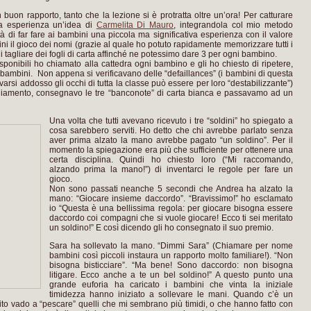
 buon rapporto, tanto che la lezione si è protratta oltre un’ora! Per catturare
ia esperienza un’idea di
Carmelita Di Mauro
, integrandola col mio metodo
lità di far fare ai bambini una piccola ma significativa esperienza con il valore
i il gioco dei nomi (grazie al quale ho potuto rapidamente memorizzare tutti i
i tagliare dei fogli di carta affinché ne potessimo dare 3 per ogni bambino.
sponibili ho chiamato alla cattedra ogni bambino e gli ho chiesto di ripetere,
 bambini. Non appena si verificavano delle “defaillances” (i bambini di questa
varsi addosso gli occhi di tutta la classe può essere per loro “destabilizzante”)
giamento, consegnavo le tre “banconote” di carta bianca e passavamo ad un
Una volta che tutti avevano ricevuto i tre “soldini” ho spiegato a
cosa sarebbero serviti. Ho detto che chi avrebbe parlato senza
aver prima alzato la mano avrebbe pagato “un soldino”. Per il
momento la spiegazione era più che sufficiente per ottenere una
certa disciplina. Quindi ho chiesto loro (“Mi raccomando,
alzando prima la mano!”) di inventarci le regole per fare un
gioco.
Non sono passati neanche 5 secondi che Andrea ha alzato la
mano: “Giocare insieme daccordo”. “Bravissimo!” ho esclamato
io “Questa è una bellissima regola: per giocare bisogna essere
daccordo coi compagni che si vuole giocare! Ecco ti sei meritato
un soldino!” E così dicendo gli ho consegnato il suo premio.
Sara ha sollevato la mano. “Dimmi Sara” (Chiamare per nome
bambini così piccoli instaura un rapporto molto familiare!). “Non
bisogna bisticciare”. “Ma bene! Sono daccordo: non bisogna
litigare. Ecco anche a te un bel soldino!” A questo punto una
grande euforia ha caricato i bambini che vinta la iniziale
timidezza hanno iniziato a sollevare le mani. Quando c’è un
lito vado a “pescare” quelli che mi sembrano più timidi, o che hanno fatto con