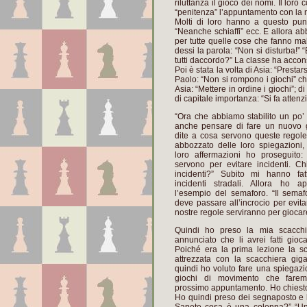
riluttanza il gioco dei nomi. Il lo
“penitenza” l’appuntamento con la n
Molti di loro hanno a questo punto
“Neanche schiaffi” ecc. E allora ab
per tutte quelle cose che fanno ma
dessi la parola: “Non si disturba!” 
tutti daccordo?” La classe ha accon
Poi è stata la volta di Asia: “Prestar
Paolo: “Non si rompono i giochi” che
Asia: “Mettere in ordine i giochi”; 
di capitale importanza: “Si fa attenz
“Ora che abbiamo stabilito un po’
anche pensare di fare un nuovo 
dite a cosa servono queste regol
abbozzato delle loro spiegazioni,
loro affermazioni ho proseguito:
servono per evitare incidenti. C
incidenti?” Subito mi hanno fat
incidenti stradali. Allora ho ap
l’esempio del semaforo. “Il semaf
deve passare all’incrocio per evita
nostre regole serviranno per giocar
Quindi ho preso la mia scacch
annunciato che li avrei fatti gioc
Poiché era la prima lezione la s
attrezzata con la scacchiera gig
quindi ho voluto fare una spiegaz
giochi di movimento che farem
prossimo appuntamento. Ho chiesto a
Ho quindi preso dei segnaposto e l