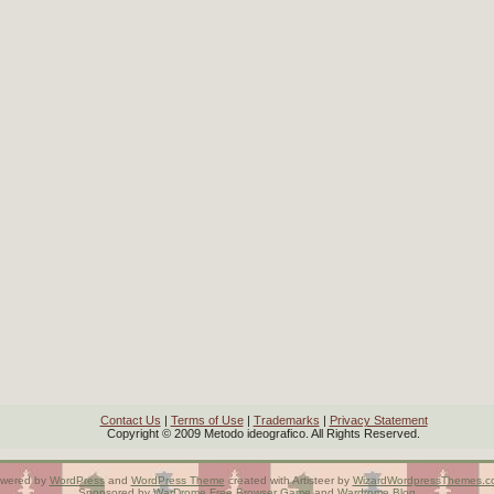
Contact Us
|
Terms of Use
|
Trademarks
|
Privacy Statement
Copyright © 2009 Metodo ideografico. All Rights Reserved.
wered by
WordPress
and
WordPress Theme
created with Artisteer by
WizardWordpressThemes.c
Sponsored by
WarDrome
Free Browser Game
and
Wardrome Blog