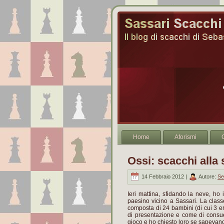
Home
Aforismi
Ossi: scacchi alla 
14 Febbraio 2012 |
Autore:
Se
Ieri mattina, sfidando la neve, ho 
paesino vicino a Sassari. La clas
composta di 24 bambini (di cui 3 er
di presentazione e come di consue
gioco e ho chiesto loro se sapevano