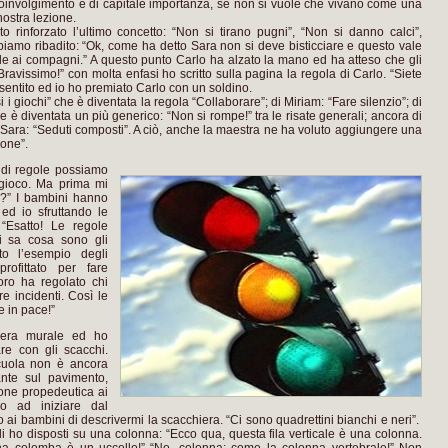
ro coinvolgimento è di capitale importanza, se non si vuole che vivano come una
ostra lezione.
 rinforzato l’ultimo concetto: “Non si tirano pugni”, “Non si danno calci”,
biamo ribadito: “Ok, come ha detto Sara non si deve bisticciare e questo vale
le ai compagni.” A questo punto Carlo ha alzato la mano ed ha atteso che gli
“Bravissimo!” con molta enfasi ho scritto sulla pagina la regola di Carlo. “Siete
sentito ed io ho premiato Carlo con un soldino.
si i giochi” che è diventata la regola “Collaborare”; di Miriam: “Fare silenzio”; di
 è diventata un più generico: “Non si rompe!” tra le risate generali; ancora di
di Sara: “Seduti composti”. A ciò, anche la maestra ne ha voluto aggiungere una
ione”.
 di regole possiamo
gioco. Ma prima mi
e?” I bambini hanno
 ed io sfruttando le
 “Esatto! Le regole
hi sa cosa sono gli
to l’esempio degli
profittato per fare
oro ha regolato chi
re incidenti. Così le
e in pace!”
iera murale ed ho
are con gli scacchi.
cuola non è ancora
ante sul pavimento,
ione propedeutica ai
o ad iniziare dal
i bambini di descrivermi la scacchiera. “Ci sono quadrettini bianchi e neri”.
i ho disposti su una colonna: “Ecco qua, questa fila verticale è una colonna.