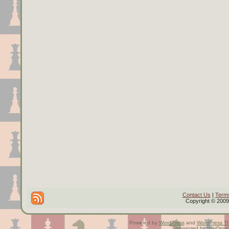
Contact Us
|
Terms
Copyright © 2009 
Powered by
WordPress
and
WordPress T
Sponsored by
WarDrom