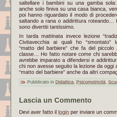
saltellare i bambini su una gamba sola:
anche solo finiva su una casa bianca, veni
poi hanno riguardato il modo di procedere:
saltando a rana o addirittura roteando… In
sono divertiti tantissimo.
In tarda mattinata invece lezione “tradi
Civitavecchia ai quali ho “smontato” 
“matto del barbiere” che fa del piccolo 
classe… Ho fatto notare come chi sarebbe
avrebbe imparato a difendersi e addirittu
chi non avesse seguito la lezione da oggi 
“matto del barbiere” anche da altri compag
Pubblicato in
Didattica
,
Psicomotricità
,
Scu
Lascia un Commento
Devi aver fatto il
login
per inviare un com