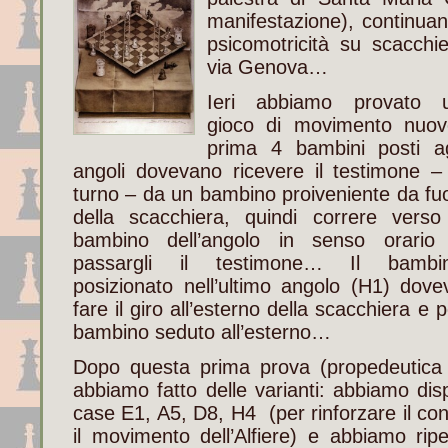
manifestazione), continuan
psicomotricità su scacchie
via Genova…
Ieri abbiamo provato 
gioco di movimento nuov
prima 4 bambini posti ag
angoli dovevano ricevere il testimone –
turno – da un bambino proiveniente da fuo
della scacchiera, quindi correre verso 
bambino dell’angolo in senso orario
passargli il testimone… Il bambi
posizionato nell’ultimo angolo (H1) dove
fare il giro all’esterno della scacchiera e 
bambino seduto all’esterno…
Dopo questa prima prova (propedeutica 
abbiamo fatto delle varianti: abbiamo dis
case E1, A5, D8, H4 (per rinforzare il con
il movimento dell’Alfiere) e abbiamo ripe