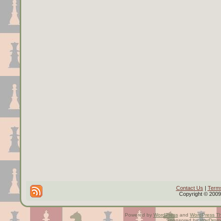
Contact Us
|
Terms
Copyright © 2009 
Powered by
WordPress
and
WordPress T
Sponsored by
WarDrom