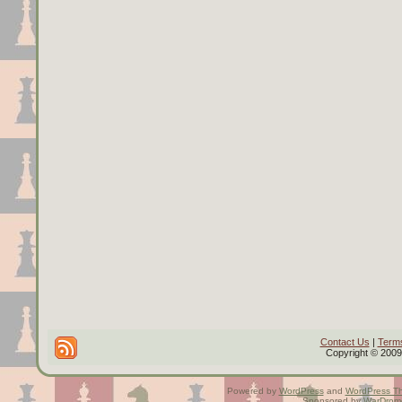
Contact Us
|
Terms
Copyright © 2009 
Powered by
WordPress
and
WordPress T
Sponsored by
WarDrom