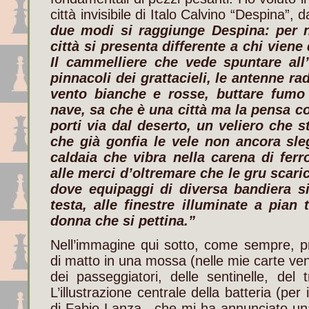
città invisibile di Italo Calvino “Despina”,
due modi si raggiunge Despina: per 
città si presenta differente a chi viene
Il cammelliere che vede spuntare all’o
pinnacoli dei grattacieli, le antenne ra
vento bianche e rosse, buttare fumo
nave, sa che è una città ma la pensa 
porti via dal deserto, un veliero che s
che già gonfia le vele non ancora sle
caldaia che vibra nella carena di ferro
alle merci d’oltremare che le gru scaric
dove equipaggi di diversa bandiera si
testa, alle finestre illuminate a pia
donna che si pettina.”
Nell’immagine qui sotto, come sempre, pr
di matto in una mossa (nelle mie carte v
dei passeggiatori, delle sentinelle, del
L’illustrazione centrale della batteria (per
di Fabio Lanza , che mi ha annunciato un