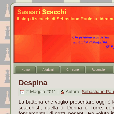
Home
Aforismi
Chi sono
Recensioni
Despina
2 Maggio 2011 |
Autore:
Sebastiano Pau
La batteria che voglio presentare oggi è la
scacchisti, quella di Donna e Torre, con
fondamentali di pezzi pesanti. Ho voluto in