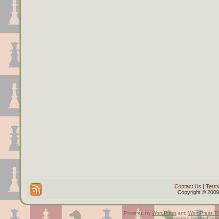
Contact Us
|
Terms
Copyright © 2009 
Powered by
WordPress
and
WordPress T
Sponsored by
WarDrom