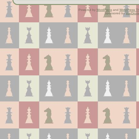
Powered by
WordPress
and
WordPress T
Sponsored by
WarDrom