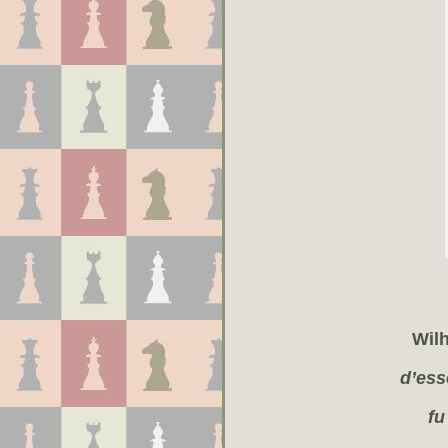
Wil
d’ess
fu