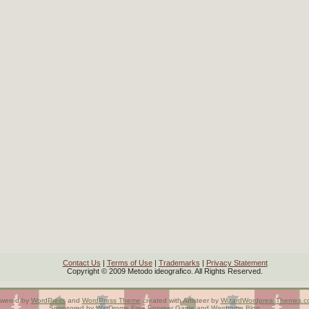
Contact Us
|
Terms of Use
|
Trademarks
|
Privacy Statement
Copyright © 2009 Metodo ideografico. All Rights Reserved.
wered by
WordPress
and
WordPress Theme
created with Artisteer by
WizardWordpressThemes.c
Sponsored by
WarDrome
Free Browser Game
and
Wardrome Blog