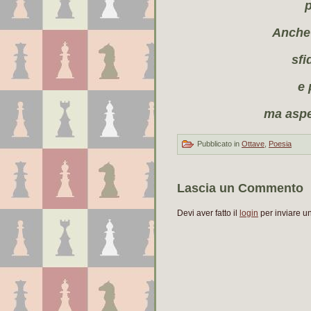
p
Anche 
sfi
e 
ma aspe
Pubblicato in
Ottave
,
Poesia
Lascia un Commento
Devi aver fatto il
login
per inviare 