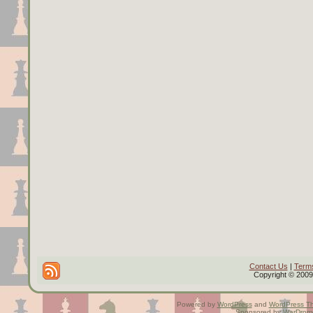
Contact Us
|
Terms
Copyright © 2009 
Powered by
WordPress
and
WordPress T
Sponsored by
WarDrom