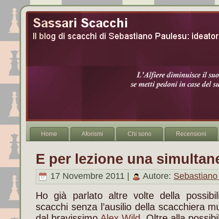
Home
Aforismi
Chi sono
Recensioni
E per lezione una simultan
17 Novembre 2011 |
Autore:
Sebastiano
Ho già parlato altre volte della possibi
scacchi senza l’ausilio della scacchiera mu
dal bravissimo
Alex Wild
. Oltre alla possibi