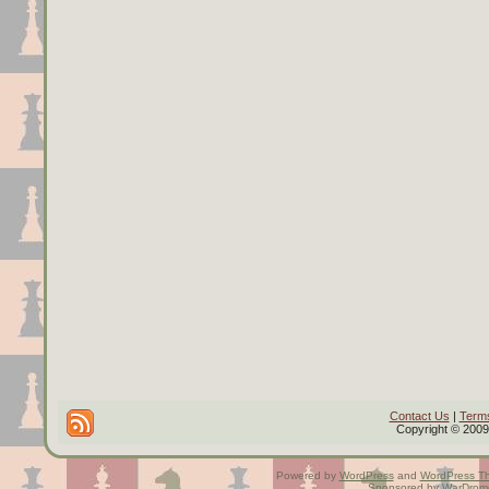
Contact Us
|
Terms
Copyright © 2009 
Powered by
WordPress
and
WordPress T
Sponsored by
WarDrom