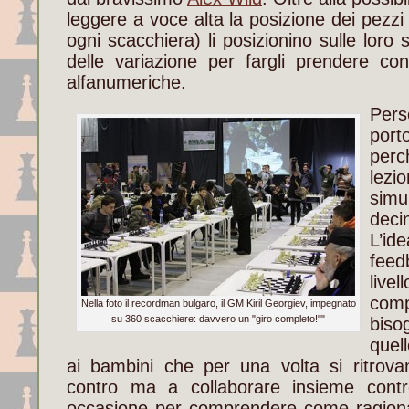
leggere a voce alta la posizione dei pezzi
ogni scacchiera) li posizionino sulle loro
delle variazione per fargli prendere co
alfanumeriche.
Per
port
perc
lez
simu
deci
L’id
feed
live
com
Nella foto il recordman bulgaro, il GM Kiril Georgiev, impegnato
su 360 scacchiere: davvero un "giro completo!""
bis
quell
ai bambini che per una volta si ritrova
contro ma a collaborare insieme contro 
occasione per comprendere come ragionan