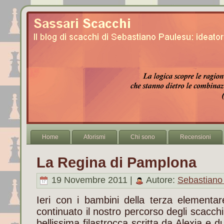
Home
Aforismi
Chi sono
Recensioni
La Regina di Pamplona
19 Novembre 2011 |
Autore:
Sebastiano
Ieri con i bambini della terza elementar
continuato il nostro percorso degli scacch
bellissima filastrocca scritta da Alexia e 