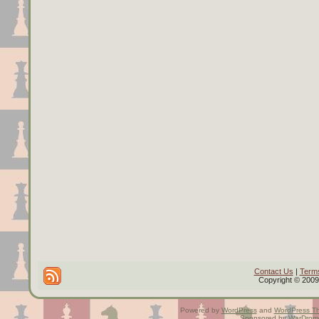
Contact Us
|
Terms
Copyright © 2009 
Powered by
WordPress
and
WordPress T
Sponsored by
WarDrom