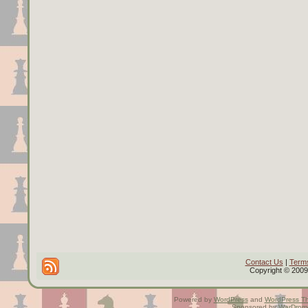
Contact Us
|
Terms
Copyright © 2009 
Powered by
WordPress
and
WordPress T
Sponsored by
WarDrom