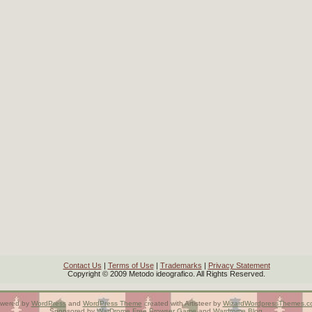
Contact Us
|
Terms of Use
|
Trademarks
|
Privacy Statement
Copyright © 2009 Metodo ideografico. All Rights Reserved.
wered by
WordPress
and
WordPress Theme
created with Artisteer by
WizardWordpressThemes.c
Sponsored by
WarDrome
Free Browser Game
and
Wardrome Blog