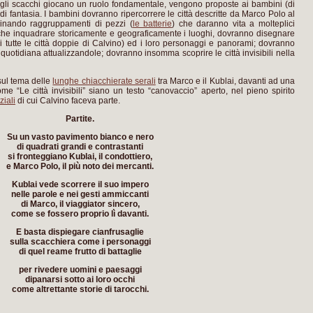
i gli scacchi giocano un ruolo fondamentale, vengono proposte ai bambini (di
 di fantasia. I bambini dovranno ripercorrere le città descritte da Marco Polo al
mbinando raggruppamenti di pezzi (
le batterie
) che daranno vita a molteplici
che inquadrare storicamente e geograficamente i luoghi, dovranno disegnare
si tutte le città doppie di Calvino) ed i loro personaggi e panorami; dovranno
quotidiana attualizzandole; dovranno insomma scoprire le città invisibili nella
sul tema delle
lunghe chiacchierate serali
tra Marco e il Kublai, davanti ad una
e “Le città invisibili” siano un testo “canovaccio” aperto, nel pieno spirito
ziali
di cui Calvino faceva parte.
Partite.
Su un vasto pavimento bianco e nero
di quadrati grandi e contrastanti
si fronteggiano Kublai, il condottiero,
e Marco Polo, il più noto dei mercanti.
Kublai vede scorrere il suo impero
nelle parole e nei gesti ammiccanti
di Marco, il viaggiator sincero,
come se fossero proprio lì davanti.
E basta dispiegare cianfrusaglie
sulla scacchiera come i personaggi
di quel reame frutto di battaglie
per rivedere uomini e paesaggi
dipanarsi sotto ai loro occhi
come altrettante storie di tarocchi.