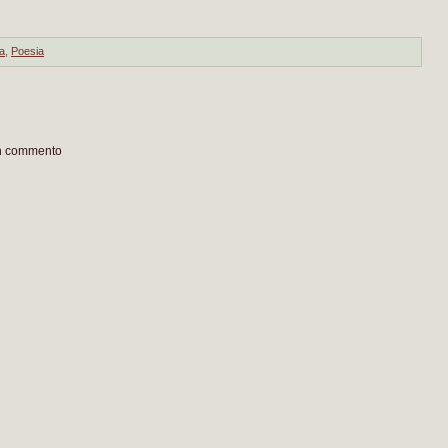
ra
,
Poesia
un commento