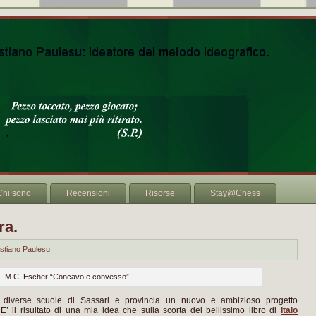
Chi sono
Recensioni
Risorse
Stay@Chess
ra.
stiano Paulesu
M.C. Escher “Concavo e convesso”
 diverse scuole di Sassari e provincia un nuovo e ambizioso progetto
. E’ il risultato di una mia idea che sulla scorta del bellissimo libro di
Italo