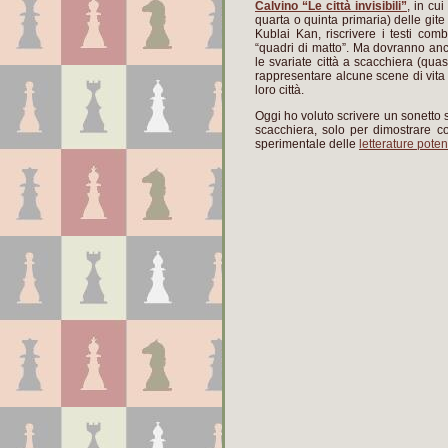
Calvino “Le città invisibili”
, in cu
quarta o quinta primaria) delle gite
Kublai Kan, riscrivere i testi co
“quadri di matto”. Ma dovranno an
le svariate città a scacchiera (qua
rappresentare alcune scene di vita 
loro città.
Oggi ho voluto scrivere un sonetto 
scacchiera, solo per dimostrare com
sperimentale delle
letterature poten