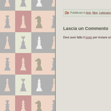
Pubblicato in
Arte
,
Blog
,
Letteratu
Lascia un Commento
Devi aver fatto il
login
per inviare 