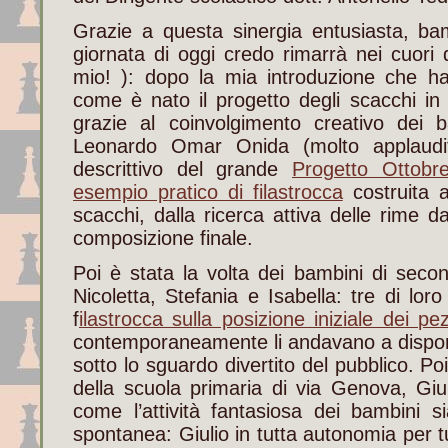
Grazie a questa sinergia entusiasta, bam
giornata di oggi credo rimarrà nei cuori d
mio! ): dopo la mia introduzione che ha 
come è nato il progetto degli scacchi i
grazie al coinvolgimento creativo dei 
Leonardo Omar Onida (molto applaudi
descrittivo del grande
Progetto Ottobr
esempio pratico di filastrocca
costruita a
scacchi, dalla ricerca attiva delle rime d
composizione finale.
Poi è stata la volta dei bambini di sec
Nicoletta, Stefania e Isabella: tre di lor
f
ilastrocca sulla posizione iniziale dei pez
contemporaneamente li andavano a disporr
sotto lo sguardo divertito del pubblico. Po
della scuola primaria di via Genova, Giu
come l’attività fantasiosa dei bambini s
spontanea: Giulio in tutta autonomia per t