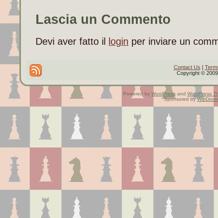
Lascia un Commento
Devi aver fatto il
login
per inviare un com
Contact Us
|
Terms
Copyright © 2009 
Powered by
WordPress
and
WordPress T
Sponsored by
WarDrom