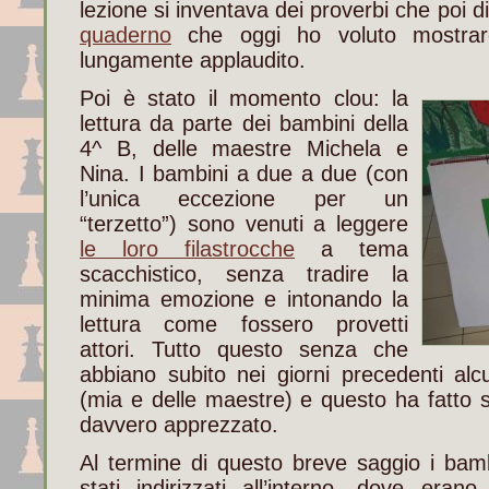
lezione si inventava dei proverbi che poi
quaderno
che oggi ho voluto mostrar
lungamente applaudito.
Poi è stato il momento clou: la
lettura da parte dei bambini della
4^ B, delle maestre Michela e
Nina. I bambini a due a due (con
l’unica eccezione per un
“terzetto”) sono venuti a leggere
le loro filastrocche
a tema
scacchistico, senza tradire la
minima emozione e intonando la
lettura come fossero provetti
attori. Tutto questo senza che
abbiano subito nei giorni precedenti al
(mia e delle maestre) e questo ha fatto s
davvero apprezzato.
Al termine di questo breve saggio i bamb
stati indirizzati all’interno, dove erano 