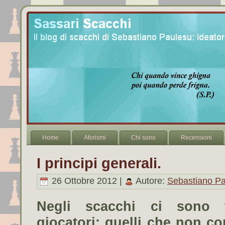
Home
Aforismi
Chi sono
Recensioni
I principi generali.
26 Ottobre 2012 |
Autore:
Sebastiano P
Negli scacchi ci sono t
giocatori: quelli che non co