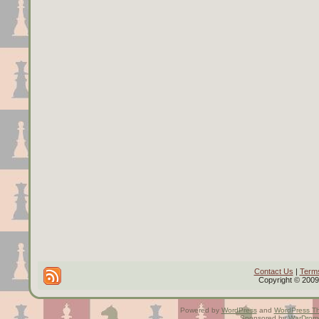
Contact Us
|
Terms
Copyright © 2009 
Powered by
WordPress
and
WordPress T
Sponsored by
WarDrom