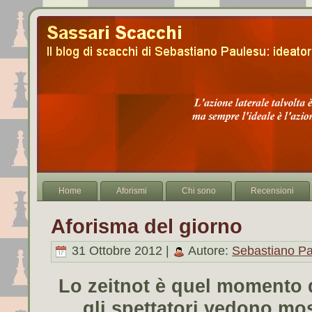
Home
Aforismi
Chi sono
Recensioni
Aforisma del giorno
31 Ottobre 2012 |
Autore:
Sebastiano P
Lo zeitnot è quel momento de
gli spettatori vedono mos