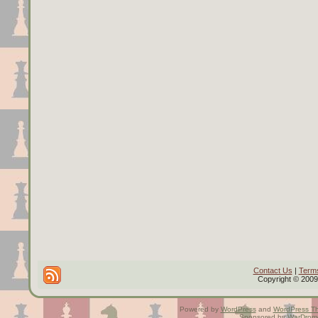
Contact Us
|
Terms
Copyright © 2009 
Powered by
WordPress
and
WordPress T
Sponsored by
WarDrom