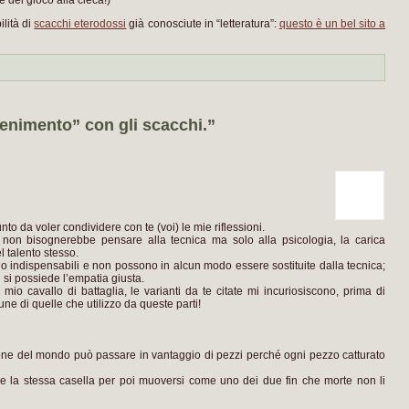
e del gioco alla cieca!)
ilità di
scacchi eterodossi
già conosciute in “letteratura”:
questo è un bel sito a
enimento” con gli scacchi.”
unto da voler condividere con te (voi) le mie riflessioni.
ù non bisognerebbe pensare alla tecnica ma solo alla psicologia, la carica
l talento stesso.
 indispensabili e non possono in alcun modo essere sostituite dalla tecnica;
 si possiede l’empatia giusta.
io cavallo di battaglia, le varianti da te citate mi incuriosiscono, prima di
une di quelle che utilizzo da queste parti!
one del mondo può passare in vantaggio di pezzi perché ogni pezzo catturato
 la stessa casella per poi muoversi come uno dei due fin che morte non li