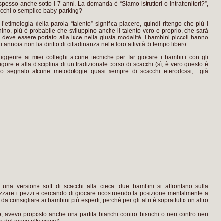
esso anche sotto i 7 anni. La domanda è “Siamo istruttori o intrattenitori?”,
acchi o semplice baby-parking?
’etimologia della parola “talento” significa piacere, quindi ritengo che più i
ino, più è probabile che sviluppino anche il talento vero e proprio, che sarà
deve essere portato alla luce nella giusta modalità. I bambini piccoli hanno
li annoia non ha diritto di cittadinanza nelle loro attività di tempo libero.
ggerire ai miei colleghi alcune tecniche per far giocare i bambini con gli
igore e alla disciplina di un tradizionale corso di scacchi (sì, è vero questo è
anto segnalo alcune metodologie quasi sempre di scacchi eterodossi, già
 una versione soft di scacchi alla cieca: due bambini si affrontano sulla
izzare i pezzi e cercando di giocare ricostruendo la posizione mentalmente a
 consigliare ai bambini più esperti, perché per gli altri è soprattutto un altro
vo, avevo proposto anche una partita bianchi contro bianchi o neri contro neri