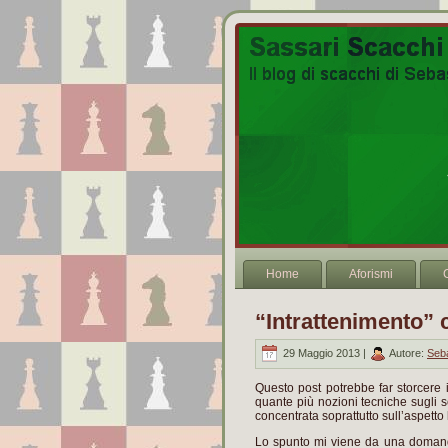
Home
Aforismi
“Intrattenimento” c
29 Maggio 2013 |
Autore:
Seb
Questo post potrebbe far storcere il
quante più nozioni tecniche sugli sc
concentrata soprattutto sull’aspetto 
Lo spunto mi viene da una domanda s