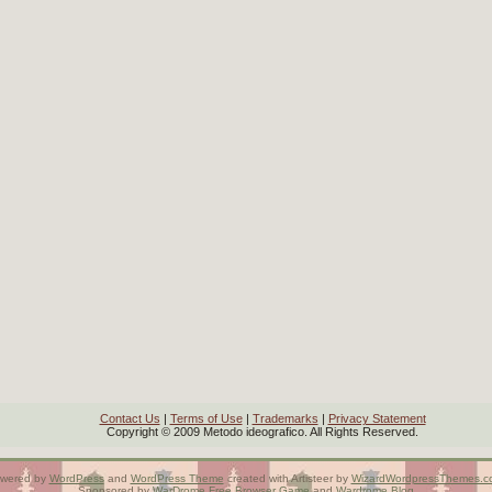
Contact Us
|
Terms of Use
|
Trademarks
|
Privacy Statement
Copyright © 2009 Metodo ideografico. All Rights Reserved.
wered by
WordPress
and
WordPress Theme
created with Artisteer by
WizardWordpressThemes.c
Sponsored by
WarDrome
Free Browser Game
and
Wardrome Blog