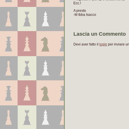
Ecc.!
A presto
-M Ibba Isacco
Lascia un Commento
Devi aver fatto il
login
per inviare 