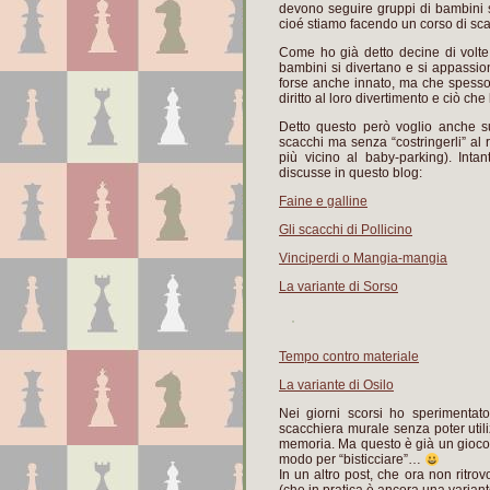
devono seguire gruppi di bambini sp
cioé stiamo facendo un corso di sc
Come ho già detto decine di volte l
bambini si divertano e si appassion
forse anche innato, ma che spesso 
diritto al loro divertimento e ciò che 
Detto questo però voglio anche su
scacchi ma senza “costringerli” al r
più vicino al baby-parking). Int
discusse in questo blog:
Faine e galline
Gli scacchi di Pollicino
Vinciperdi o Mangia-mangia
La variante di Sorso
Tempo contro materiale
La variante di Osilo
Nei giorni scorsi ho sperimentato
scacchiera murale senza poter util
memoria. Ma questo è già un gioco da
modo per “bisticciare”…
In un altro post, che ora non ritro