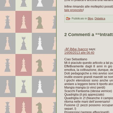
(che in pratica è ancora una variant
Infine rimando alle molteplici possib
tale proposito
!
Pubblicato in
Blog
,
Didattica
2 Commenti a ““Intratt
-M Ibba Isacco
says:
14/06/2013 alle 06:40
Ciao Sebastiano
Mi è piaciuto questo articolo a tal p
Effettivamente dagli 8 anni in gi
emotiva, la coltivazione, dunque, de
Doti pedagogiche a mio avviso sono
inutile essere grandi maestri se non
I giochi eterodossi sono anche un m
andare a leggere bene ti riporto alc
Mangia mangia (o vinci perdi)
Scacchi Fantasma (stessa vernice)
Quadriglia (il più apprezzato)
Quadriglia in 2! (Neanche il campi
ritorna nelle mani dell’avversario!
Fusione (2 pezzi possono occupare
separi..!)
Progressivi (sempre affascinanti)