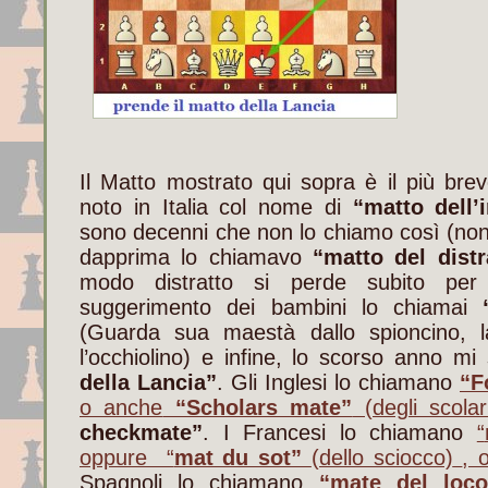
Il Matto mostrato qui sopra è il più bre
noto in Italia col nome di
“matto dell’
sono decenni che non lo chiamo così (non è
dapprima lo chiamavo
“matto del distr
modo distratto si perde subito per
suggerimento dei bambini lo chiamai
“
(Guarda sua maestà dallo spioncino, 
l’occhiolino) e infine, lo scorso anno m
della Lancia”
. Gli Inglesi lo chiamano
“F
o anche
“Scholars mate”
(degli scolar
checkmate”
. I Francesi lo chiamano
“
oppure “
mat du sot”
(dello sciocco)
,
Spagnoli lo chiamano
“mate del loco