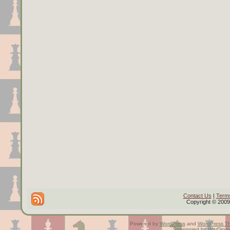
Contact Us
|
Terms
Copyright © 2009 
Powered by
WordPress
and
WordPress T
Sponsored by
WarDrom