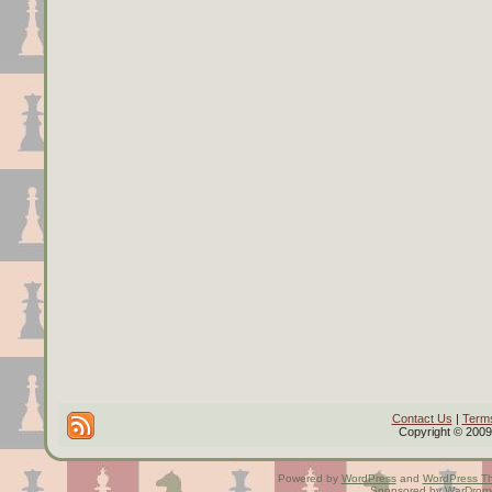
Contact Us
|
Terms
Copyright © 2009 
Powered by
WordPress
and
WordPress T
Sponsored by
WarDrom